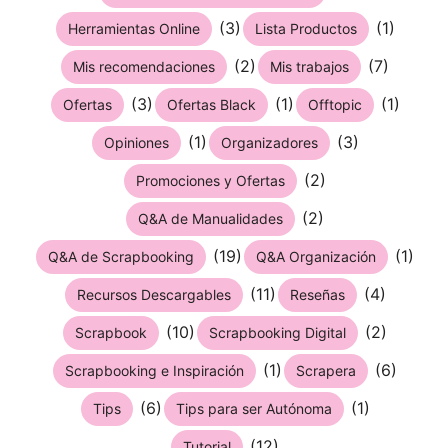
(3)
(1)
Herramientas Online
Lista Productos
(2)
(7)
Mis recomendaciones
Mis trabajos
(3)
(1)
(1)
Ofertas
Ofertas Black
Offtopic
(1)
(3)
Opiniones
Organizadores
(2)
Promociones y Ofertas
(2)
Q&A de Manualidades
(19)
(1)
Q&A de Scrapbooking
Q&A Organización
(11)
(4)
Recursos Descargables
Reseñas
(10)
(2)
Scrapbook
Scrapbooking Digital
(1)
(6)
Scrapbooking e Inspiración
Scrapera
(6)
(1)
Tips
Tips para ser Autónoma
(12)
Tutorial