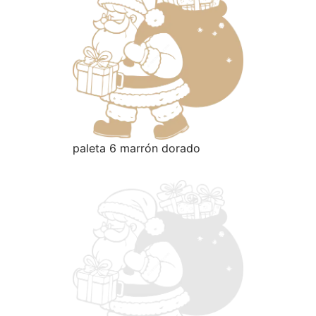
paleta 6 marrón dorado