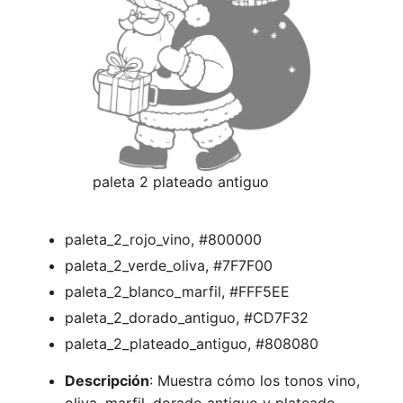
paleta 2 plateado antiguo
paleta_2_rojo_vino, #800000
paleta_2_verde_oliva, #7F7F00
paleta_2_blanco_marfil, #FFF5EE
paleta_2_dorado_antiguo, #CD7F32
paleta_2_plateado_antiguo, #808080
Descripción
: Muestra cómo los tonos vino,
oliva, marfil, dorado antiguo y plateado