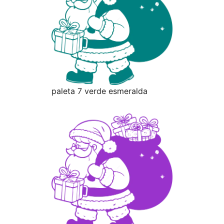
paleta 7 verde esmeralda