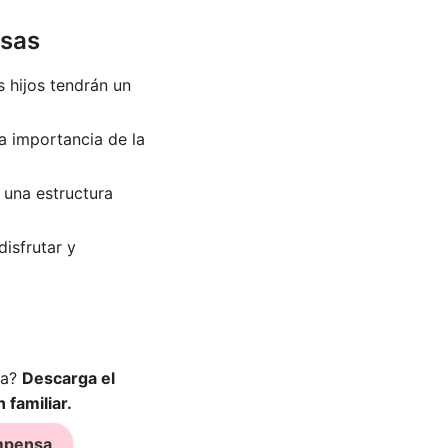
nsas
 hijos tendrán un
la importancia de la
r una estructura
disfrutar y
da?
Descarga el
familiar.
ompensa