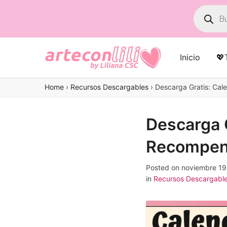
Búsqued
de
product
Inicio
💖
Home
›
Recursos Descargables
›
Descarga Gratis: Cal
Descarga G
Recompen
Posted on
noviembre 19
in
Recursos Descargabl