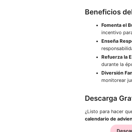
Beneficios d
Fomenta el 
incentivo par
Enseña Resp
responsabilid
Refuerza la E
durante la ép
Diversión Fam
monitorear ju
Descarga Gra
¿Listo para hacer qu
calendario de advie
Descar