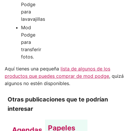
Podge
para
lavavajillas
Mod
Podge
para
transferir
fotos.
Aquí tienes una pequeña
lista de algunos de los
productos que puedes comprar de mod podge
, quizá
algunos no estén disponibles.
Otras publicaciones que te podrían
interesar
Papeles
Agendas