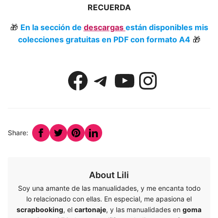
RECUERDA
🎁
En la sección de
descargas
están disponibles mis
colecciones gratuitas en PDF con formato A4
🎁
Enlace a la mi pagina de Facebook
Enlace a la mi canal de Telegram
Enlace a la mi pagina de YouTube
Instag
Share:
About Lili
Soy una amante de las manualidades, y me encanta todo
lo relacionado con ellas. En especial, me apasiona el
scrapbooking
, el
cartonaje
, y las manualidades en
goma