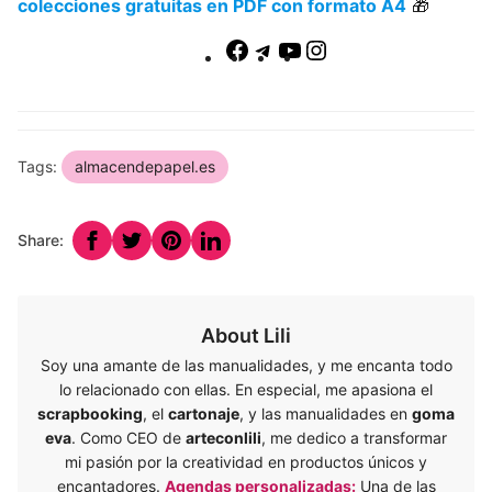
colecciones gratuitas en PDF con formato A4
🎁
Enlace
Enlace
Enlace
Instagram
a
a
a
la
la
la
mi
mi
mi
pagina
canal
pagina
Tags:
almacendepapel.es
de
de
de
Facebook
Telegram
YouTube
Share:
About Lili
Soy una amante de las manualidades, y me encanta todo
lo relacionado con ellas. En especial, me apasiona el
scrapbooking
, el
cartonaje
, y las manualidades en
goma
eva
. Como CEO de
arteconlili
, me dedico a transformar
mi pasión por la creatividad en productos únicos y
encantadores.
Agendas personalizadas:
Una de las