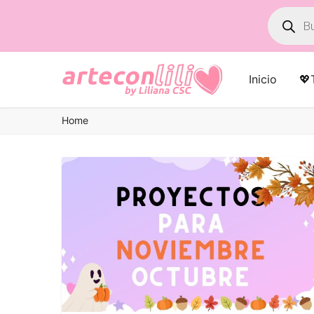
Búsqued
de
product
Inicio
💖
Home