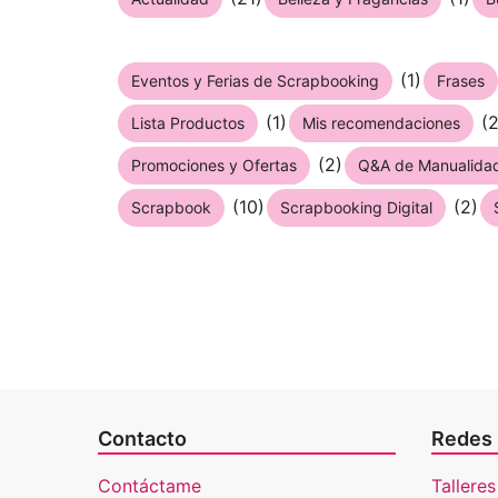
(1)
Eventos y Ferias de Scrapbooking
Frases
(1)
(2
Lista Productos
Mis recomendaciones
(2)
Promociones y Ofertas
Q&A de Manualida
(10)
(2)
Scrapbook
Scrapbooking Digital
Contacto
Redes 
Contáctame
Talleres