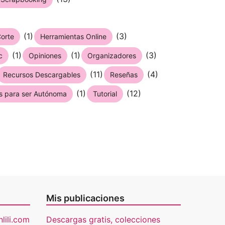
(1)
(3)
orte
Herramientas Online
(1)
(1)
(3)
c
Opiniones
Organizadores
(11)
(4)
Recursos Descargables
Reseñas
(1)
(12)
s para ser Autónoma
Tutorial
Mis publicaciones
lili.com
Descargas gratis, colecciones