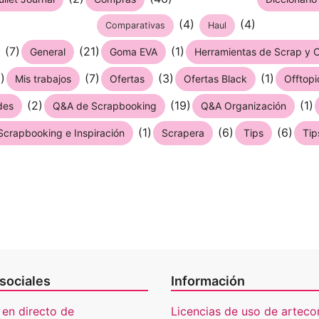
(4)
(4)
Comparativas
Haul
(7)
(21)
(1)
General
Goma EVA
Herramientas de Scrap y C
)
(7)
(3)
(1)
Mis trabajos
Ofertas
Ofertas Black
Offtopi
(2)
(19)
(1)
des
Q&A de Scrapbooking
Q&A Organización
(1)
(6)
(6)
Scrapbooking e Inspiración
Scrapera
Tips
Tip
sociales
Información
 en directo de
Licencias de uso de artecon