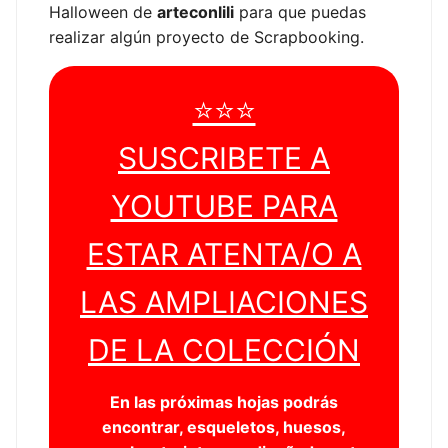
Halloween de
arteconlili
para que puedas
realizar algún proyecto de Scrapbooking.
⭐⭐⭐
SUSCRIBETE A
YOUTUBE PARA
ESTAR ATENTA/O A
LAS AMPLIACIONES
DE LA COLECCIÓN
En las próximas hojas podrás
encontrar, esqueletos, huesos,