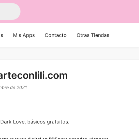
as
Mis Apps
Contacto
Otras Tiendas
arteconlili.com
embre de 2021
ark Love, básicos gratuitos.