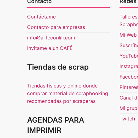
Contacto
Redes 
Contáctame
Talleres
Scrapb
Contacto para empresas
Mi Web 
info@arteconlili.com
Suscríb
Invitame a un CAFÉ
YouTub
Tiendas de scrap
Instagr
Facebo
Tiendas físicas y online donde
Pinteres
comprar material de scrapbooking
Canal d
recomendadas por scraperas
Mi grup
AGENDAS PARA
Twitch
IMPRIMIR