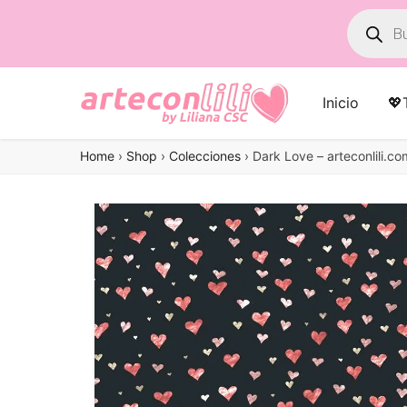
Búsqued
de
product
Inicio
💖
Home
›
Shop
›
Colecciones
›
Dark Love – arteconlili.co