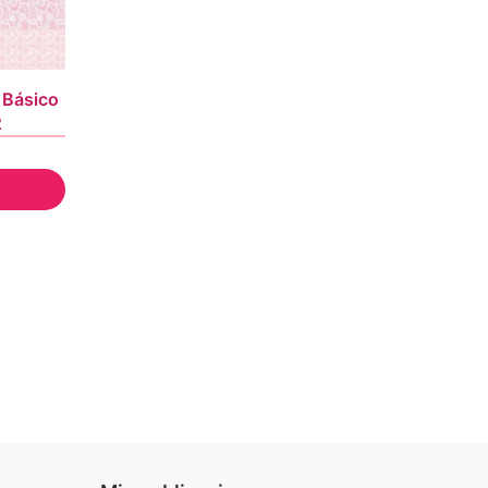
 Básico
2