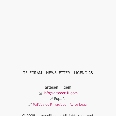
TELEGRAM
NEWSLETTER
LICENCIAS
arteconlili.com
✉️
info@arteconlili.com
📍
España
🔗
Política de Privacidad
|
Aviso Legal
© 2026 arteconlili.com. All rights reserved.