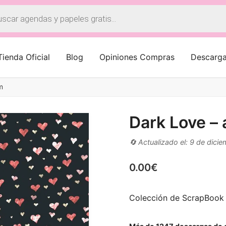
a
os
Tienda Oficial
Blog
Opiniones Compras
Descarg
m
Dark Love – 
🔄 Actualizado el: 9 de dici
0.00
€
Colección de ScrapBook D