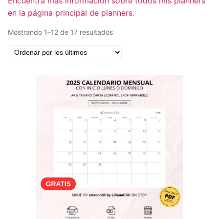
Encuentra más información sobre todos mis planners
en la página principal de planners.
Ordenado
Mostrando 1–12 de 17 resultados
por
los
últimos