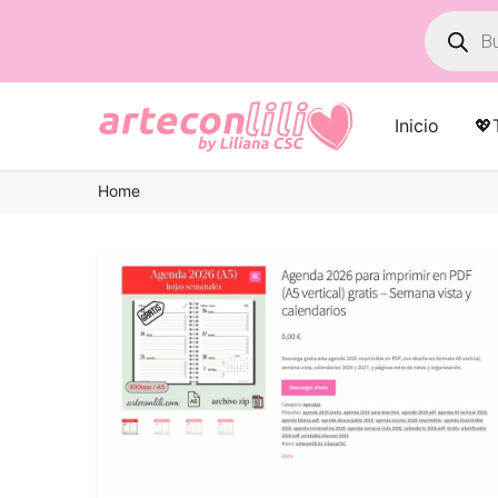
Búsqued
de
product
Inicio
💖
Home