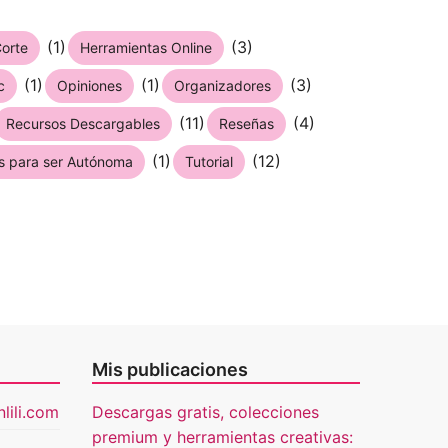
(1)
(3)
orte
Herramientas Online
(1)
(1)
(3)
c
Opiniones
Organizadores
(11)
(4)
Recursos Descargables
Reseñas
(1)
(12)
s para ser Autónoma
Tutorial
Mis publicaciones
lili.com
Descargas gratis, colecciones
premium y herramientas creativas: