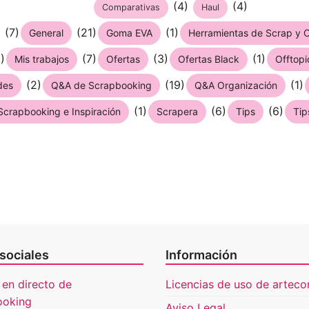
(4)
(4)
Comparativas
Haul
(7)
(21)
(1)
General
Goma EVA
Herramientas de Scrap y C
)
(7)
(3)
(1)
Mis trabajos
Ofertas
Ofertas Black
Offtopi
(2)
(19)
(1)
des
Q&A de Scrapbooking
Q&A Organización
(1)
(6)
(6)
Scrapbooking e Inspiración
Scrapera
Tips
Tip
sociales
Información
 en directo de
Licencias de uso de artecon
ooking
Aviso Legal