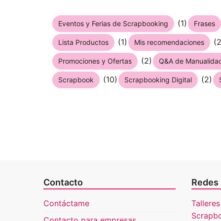
(1)
Eventos y Ferias de Scrapbooking
Frases
(1)
(2
Lista Productos
Mis recomendaciones
(2)
Promociones y Ofertas
Q&A de Manualida
(10)
(2)
Scrapbook
Scrapbooking Digital
Contacto
Redes 
Contáctame
Talleres
Scrapb
Contacto para empresas