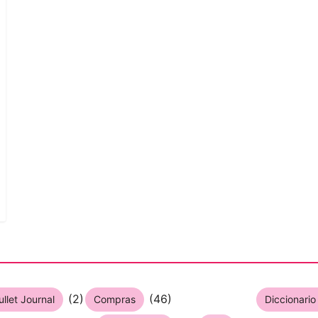
(2)
(46)
ullet Journal
Compras
Diccionari