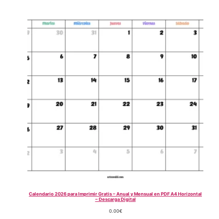
Calendario 2026 para Imprimir Gratis – Anual y Mensual en PDF A4 Horizontal
– Descarga Digital
0.00
€