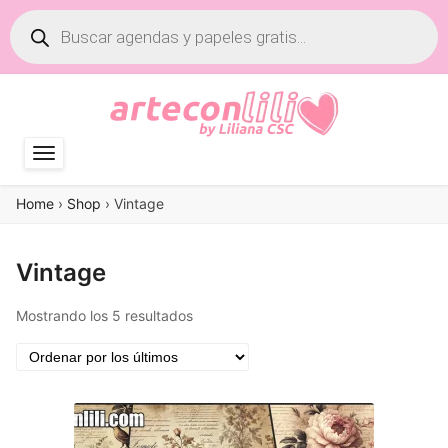
Búsqueda
de
productos
Home
›
Shop
›
Vintage
Vintage
Ordenado
Mostrando los 5 resultados
por
los
últimos