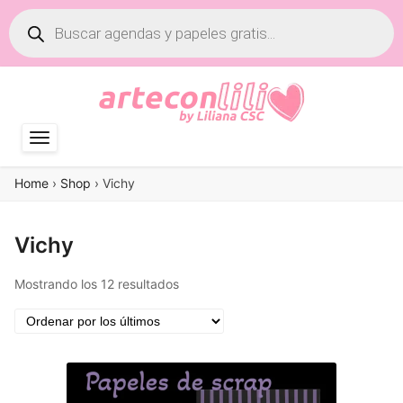
Búsqueda
de
productos
Home
›
Shop
›
Vichy
Vichy
Ordenado
Mostrando los 12 resultados
por
los
últimos