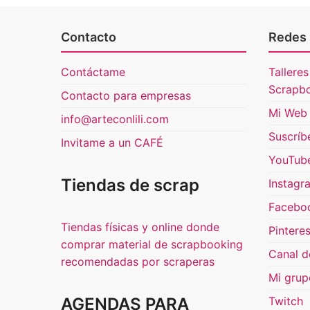
Contacto
Redes 
Contáctame
Talleres
Scrapb
Contacto para empresas
Mi Web 
info@arteconlili.com
Suscríb
Invitame a un CAFÉ
YouTub
Tiendas de scrap
Instagr
Facebo
Tiendas físicas y online donde
Pinteres
comprar material de scrapbooking
Canal d
recomendadas por scraperas
Mi grup
AGENDAS PARA
Twitch