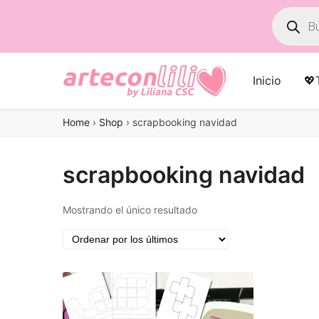
Búsqued
de
product
Inicio
💖
Home
›
Shop
›
scrapbooking navidad
scrapbooking navidad
Mostrando el único resultado