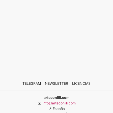
TELEGRAM
NEWSLETTER
LICENCIAS
arteconlili.com
✉️
info@arteconlili.com
📍
España