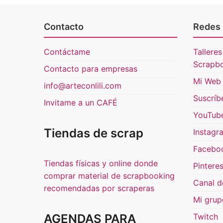
Contacto
Redes 
Contáctame
Talleres
Scrapb
Contacto para empresas
Mi Web 
info@arteconlili.com
Suscríb
Invitame a un CAFÉ
YouTub
Tiendas de scrap
Instagr
Facebo
Tiendas físicas y online donde
Pinteres
comprar material de scrapbooking
Canal d
recomendadas por scraperas
Mi grup
AGENDAS PARA
Twitch