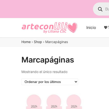
Búsqued
de
product
Inicio
💖
Home
›
Shop
›
Marcapáginas
Marcapáginas
Mostrando el único resultado