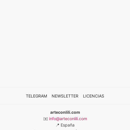
TELEGRAM
NEWSLETTER
LICENCIAS
arteconlili.com
✉️
info@arteconlili.com
📍
España