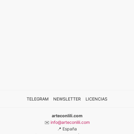
TELEGRAM
NEWSLETTER
LICENCIAS
arteconlili.com
✉️
info@arteconlili.com
📍
España