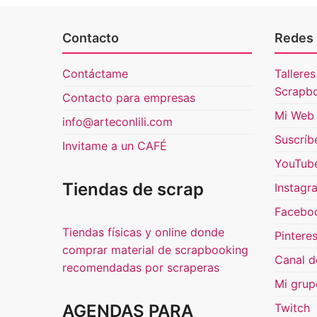
Contacto
Redes 
Contáctame
Talleres
Scrapb
Contacto para empresas
Mi Web 
info@arteconlili.com
Suscríb
Invitame a un CAFÉ
YouTub
Tiendas de scrap
Instagr
Facebo
Tiendas físicas y online donde
Pinteres
comprar material de scrapbooking
Canal d
recomendadas por scraperas
Mi grup
AGENDAS PARA
Twitch