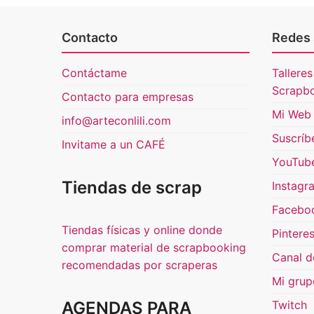
Contacto
Redes 
Contáctame
Talleres
Scrapb
Contacto para empresas
Mi Web 
info@arteconlili.com
Suscríb
Invitame a un CAFÉ
YouTub
Tiendas de scrap
Instagr
Facebo
Tiendas físicas y online donde
Pinteres
comprar material de scrapbooking
Canal d
recomendadas por scraperas
Mi grup
AGENDAS PARA
Twitch