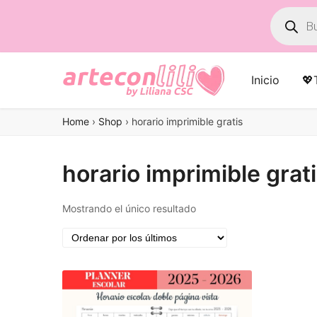
Búsqued
de
product
Inicio
💖
Home
›
Shop
›
horario imprimible gratis
horario imprimible grat
Mostrando el único resultado