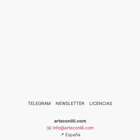
TELEGRAM
NEWSLETTER
LICENCIAS
arteconlili.com
✉️
info@arteconlili.com
📍
España